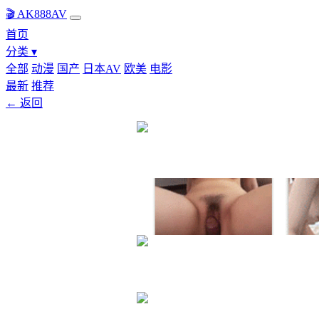
🎬 AK888AV
首页
分类 ▾
全部
动漫
国产
日本AV
欧美
电影
最新
推荐
← 返回